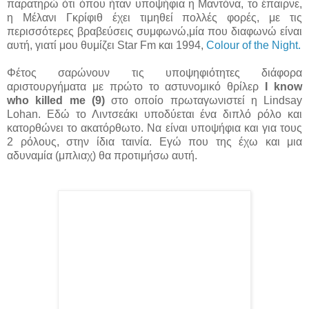
παρατηρώ ότι όπου ήταν υποψήφια η Μαντόνα, το έπαιρνε,
η Μέλανι Γκρίφιθ έχει τιμηθεί πολλές φορές, με τις
περισσότερες βραβεύσεις συμφωνώ,μία που διαφωνώ είναι
αυτή, γιατί μου θυμίζει Star Fm και 1994,
Colour of the Night.
Φέτος σαρώνουν τις υποψηφιότητες διάφορα
αριστουργήματα με πρώτο το αστυνομικό θρίλερ
I know
who killed me (9)
στο οποίο πρωταγωνιστεί η Lindsay
Lohan. Εδώ το Λιντσεάκι υποδύεται ένα διπλό ρόλο και
κατορθώνει το ακατόρθωτο. Να είναι υποψήφια και για τους
2 ρόλους, στην ίδια ταινία. Εγώ που της έχω και μια
αδυναμία (μπλιαχ) θα προτιμήσω αυτή.