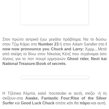
Στον πρώτο αντρικό έχω μεγάλο πρόβλημα. Nα το δώσω
στον Τζιμ Κάρει στο
Νumber 23
ή στον Adam Sandler στο
Ι
now now pronounce you Chuck and Larry;
Χμμμ....Mετά
από σκέψη το δίνω στον Νίκολας Κέιτζ που σιχαίνομαι όσο
λίγους για το ποτ πουρί ερμηνειών
Ghost rider, Next kai
National Treasure:Book of secrets.
H Tζέσικα Άλμπα, καλό πουτανάκι κι αυτή, σκίζει -ή τη
σκίζουν-στα
Αwake, Fantastic Four:Rise of the Silver
Surfer
και
Good Luck Chuck
οπότε κάτι θα
πάρει
και αυτή.