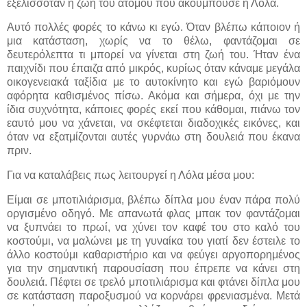
εξελισσόταν η ζωή του ατόμου που ακουμπούσε η Λόλα.
Αυτό πολλές φορές το κάνω κι εγώ. Όταν βλέπω κάποιον ή
μια κατάσταση, χωρίς να το θέλω, φαντάζομαι σε
δευτερόλεπτα τι μπορεί να γίνεται στη ζωή του. Ήταν ένα
παιχνίδι που έπαιζα από μικρός, κυρίως όταν κάναμε μεγάλα
οικογενειακά ταξίδια με το αυτοκίνητο και εγώ βαριόμουν
αφόρητα καθισμένος πίσω. Ακόμα και σήμερα, όχι με την
ίδια συχνότητα, κάποιες φορές εκεί που κάθομαι, πιάνω τον
εαυτό μου να χάνεται, να σκέφτεται διαδοχικές εικόνες, και
όταν να εξατμίζονται αυτές γυρνάω στη δουλειά που έκανα
πριν.
Για να καταλάβεις πως λειτουργεί η Λόλα μέσα μου:
Είμαι σε μποτιλιάρισμα, βλέπω δίπλα μου έναν πάρα πολύ
οργισμένο οδηγό. Με απανωτά φλας μπακ τον φαντάζομαι
να ξυπνάει το πρωί, να χύνει τον καφέ του στο καλό του
κοστούμι, να μαλώνει με τη γυναίκα του γιατί δεν έστειλε το
άλλο κοστούμι καθαριστήριο και να φεύγει αργοπορημένος
για την σημαντική παρουσίαση που έπρεπε να κάνει στη
δουλειά. Πέφτει σε τρελό μποτιλιάρισμα και φτάνει δίπλα μου
σε κατάσταση παροξυσμού να κορνάρει φρενιασμένα. Μετά