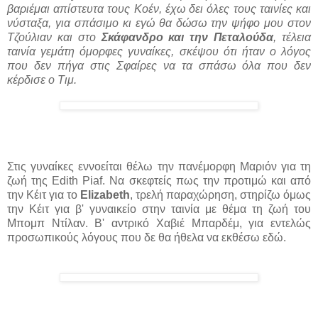
βαριέμαι απίστευτα τους Κοέν, έχω δει όλες τους ταινίες και
νύσταξα, για σπάσιμο κι εγώ θα δώσω την ψήφο μου στον
Τζούλιαν και στο
Σκάφανδρο και την Πεταλούδα
, τέλεια
ταινία γεμάτη όμορφες γυναίκες, σκέψου ότι ήταν ο λόγος
που δεν πήγα στις Σφαίρες να τα σπάσω όλα που δεν
κέρδισε ο Τιμ.
Στις γυναίκες εννοείται θέλω την πανέμορφη Μαριόν για τη
ζωή της Εdith Piaf. Να σκεφτείς πως την προτιμώ και από
την Κέιτ για το
Elizabeth
, τρελή παραχώρηση, στηρίζω όμως
την Κέιτ για β' γυναικείο στην ταινία με θέμα τη ζωή του
Μπομπ Ντίλαν. Β' αντρικό Χαβιέ Μπαρδέμ, για εντελώς
προσωπικούς λόγους που δε θα ήθελα να εκθέσω εδώ.