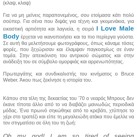
(κλαψ, κλαψ)
Για να μη μείνεις παραπονεμένος, σου ετοίμασα κάτι πολύ
σούπερ. Για σένα που διψάς για τέχνη και γκομενάκια, για
Ι Love Male
εικαστική αρτιότητα και λαγνεία, η σειρά
Body
έρχεται να ικανοποιήσει και τα πιο περίεργα γούστα.
Σε αυτή θα μελετήσουμε φωτογράφους, όπως κάναμε τόσες
φορές, που ξεχώρισαν και έλαμψαν παγκοσμίως σε έναν
τομέα. Στην απεικόνιση του αντρικού σώματος και στην
ανάδειξη του σε σύμβολο ομορφιάς και αρρενωπότητας.
Πρωτεργάτης και συνδικαλιστής του κινήματος ο Bruce
Weber. Άκου πως ξεκίνησε η ιστορία του.
Κάπου στα τέλη της δεκαετίας του '70 ο νεαρός Μπρους δεν
έκανε τίποτα άλλο από το να διαβάζει μανιωδώς περιοδικά
μόδας. Ένα πρωινό σηκώθηκε από το κρεβάτι, χτύπησε το
χέρι στο τραπέζι και είπε τη μεγαλειώδη ατάκα που έμελλε να
τον στιγματίσει σε όλη του τη ζωή:
Oh my god! I am so tired of seeing