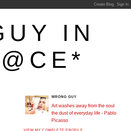
GUY IN
L@CE*
WRONG GUY
Art washes away from the soul
the dust of everyday life - Pablo
Picasso
VIEW MY COMPLETE PROFILE