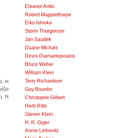
Εleanor Antin
Robert Mapplethorpe
Eiko Ishioka
Storm Thorgerson
Jan Saudek
Duane Michals
Dinos Diamantopoulos
Bruce Weber
William Klein
Terry Richardson
ς οι
ίζει
Guy Bourdin
η. Η
Christophe Gilbert
Herb Ritts
Steven Klein
H. R. Giger
Annie Leibovitz