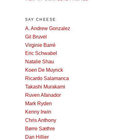
SAY CHEESE
A. Andrew Gonzalez
Gil Bruvel
Virginie Barré
Eric Schwabel
Natalie Shau
Koen De Muynck
Ricardo Salamanca
Takashi Murakami
Ruven Afanador
Mark Ryden
Kenny Irwin
Chris Anthony
Børre Sæthre
Dan Hillier