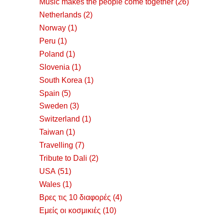
Music makes the people come together
(26)
Netherlands
(2)
Norway
(1)
Peru
(1)
Poland
(1)
Slovenia
(1)
South Korea
(1)
Spain
(5)
Sweden
(3)
Switzerland
(1)
Taiwan
(1)
Travelling
(7)
Tribute to Dali
(2)
USA
(51)
Wales
(1)
Βρες τις 10 διαφορές
(4)
Εμείς οι κοσμικιές
(10)