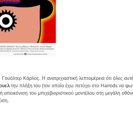
Γουόλτερ Κάρλος. Η ανατριχιαστική λεπτομέρεια ότι όλες αυτέ
ουελ
την πλήξη του (τον οποίο έχω πετύχει στο
Harrods
να ψων
ή απεικόνιση του μπιχεβιοριστικού μοντέλου στη μεγάλη οθόν
ύση.