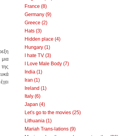
France
(8)
Germany
(9)
Greece
(2)
Hats
(3)
Hidden place
(4)
Hungary
(1)
ρεξη
I hate TV
(3)
 μια
I Love Male Body
(7)
 της
India
(1)
ευκά
Iran
(1)
έχει
Ireland
(1)
Italy
(6)
Japan
(4)
Let's go to the movies
(25)
Lithuania
(1)
Mariah Trans-lations
(9)